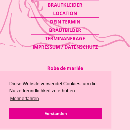
BRAUTKLEIDER
LOCATION
DEIN TERMIN
BRAUTBILDER
TERMINANFRAGE
IMPRESSUM / DATENSCHUTZ
Robe de mariée
Sonnenstraße 59
08371 Glauchau
Diese Website verwendet Cookies, um die
Telefon:
03763 / 415 97 89
Nutzerfreundlichkeit zu erhöhen.
Mobil:
0175 / 34 56 817
Mehr erfahren
E-Mail:
info@robe-de-mariee.de
Verstanden